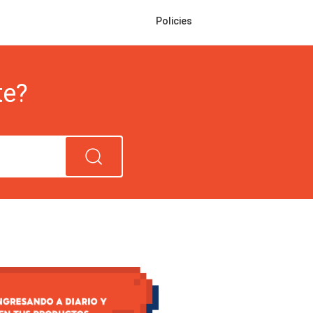
Policies
te?