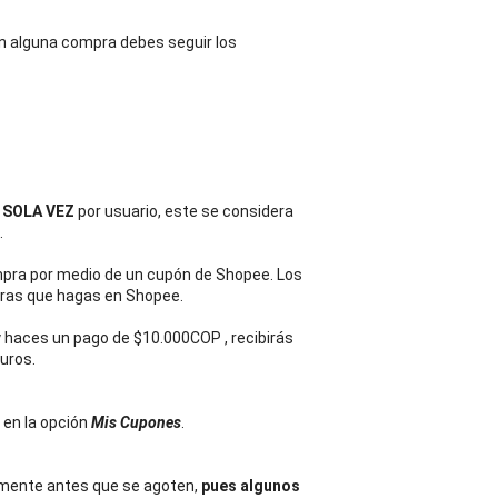
 en alguna compra debes seguir los 
 SOLA VEZ
 por usuario, este se considera 
 
ompra por medio de un cupón de Shopee. Los 
pras que hagas en Shopee.
y haces un pago de $10.000COP , recibirás 
turos.
en la opción 
Mis Cupones
. 
amente antes que se agoten, 
pues algunos 