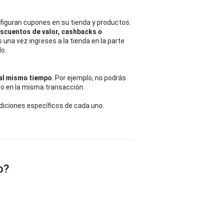
iguran cupones en su tienda y productos. 
scuentos de valor, cashbacks o 
s una vez ingreses a la tienda en la parte 
lo.
al mismo tiempo
. Por ejemplo, no podrás 
to en la misma transacción. 
diciones específicos de cada uno. 
o?