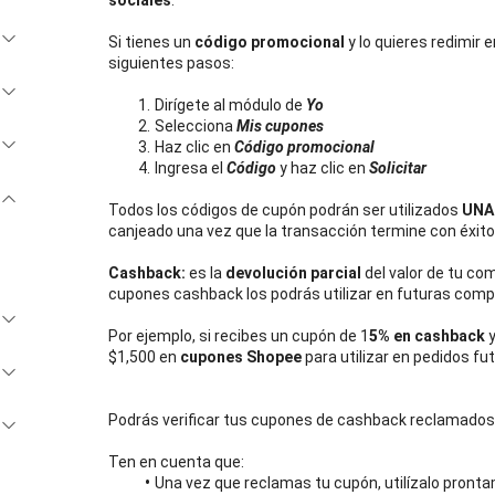
sociales
.
Si tienes un
 código promocional
 y lo quieres redimir
siguientes pasos:
Dirígete al módulo de 
Yo
Selecciona 
Mis cupones
Haz clic en 
Código promocional
Ingresa el 
Código
 y haz clic en 
Solicitar
Todos los códigos de cupón podrán ser utilizados 
UNA
canjeado una vez que la transacción termine con éxito.
Cashback:
 es la 
devolución parcial
 del valor de tu c
cupones cashback los podrás utilizar en futuras com
Por ejemplo, si recibes un cupón de 1
5% en cashback
 
$1,500 en 
cupones Shopee 
para utilizar en pedidos fu
Podrás verificar tus cupones de cashback reclamados 
Ten en cuenta que:
Una vez que reclamas tu cupón, utilízalo pront