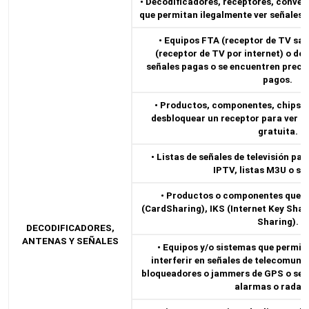
• Decodificadores, receptores, conver
que permitan ilegalmente ver señales 
• Equipos FTA (receptor de TV sate
(receptor de TV por internet) o do
señales pagas o se encuentren prec
pagos.
• Productos, componentes, chips o
desbloquear un receptor para ver s
gratuita.
• Listas de señales de televisión pag
IPTV, listas M3U o sim
• Productos o componentes que p
(CardSharing), IKS (Internet Key Shari
Sharing).
DECODIFICADORES,
ANTENAS Y SEÑALES
• Equipos y/o sistemas que permita
interferir en señales de telecomuni
bloqueadores o jammers de GPS o seña
alarmas o radare