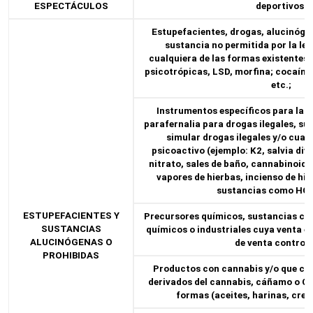
ESPECTÁCULOS
deportivos.
Estupefacientes, drogas, alucinógen
sustancia no permitida por la leg
cualquiera de las formas existentes
psicotrópicas, LSD, morfina; cocaína, 
etc.;
Instrumentos específicos para la 
parafernalia para drogas ilegales, s
simular drogas ilegales y/o cual
psicoactivo (ejemplo: K2, salvia div
nitrato, sales de baño, cannabinoide
vapores de hierbas, incienso de hi
sustancias como HC
ESTUPEFACIENTES Y
Precursores químicos, sustancias co
SUSTANCIAS
químicos o industriales cuya venta es
ALUCINÓGENAS O
de venta control
PROHIBIDAS
Productos con cannabis y/o que c
derivados del cannabis, cáñamo o CB
formas (aceites, harinas, crem