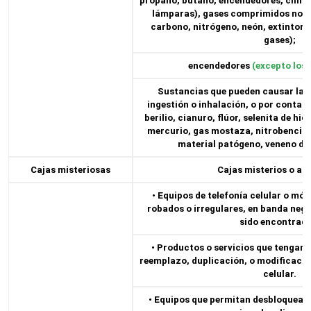
propano, butano, encendedores, cilind
lámparas), gases comprimidos no in
carbono, nitrógeno, neón, extintor
gases);
encendedores
(excepto los 
Sustancias que pueden causar la m
ingestión o inhalación, o por contact
berilio, cianuro, flúor, selenita de hi
mercurio, gas mostaza, nitrobencina
material patógeno, veneno de
Cajas misteriosas
Cajas misterios o ale
• Equipos de telefonía celular o m
robados o irregulares, en banda neg
sido encontrado
• Productos o servicios que tengan c
reemplazo, duplicación, o modificació
celular.
• Equipos que permitan desbloquear o