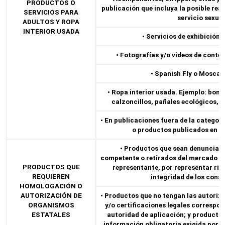
PRODUCTOS O
publicación que incluya la posible rea
SERVICIOS PARA
servicio sexual
ADULTOS Y ROPA
INTERIOR USADA
• Servicios de exhibición
• Fotografías y/o videos de conte
• Spanish Fly o Mosca 
• Ropa interior usada. Ejemplo: bomb
calzoncillos, pañales ecológicos, s
• En publicaciones fuera de la categorí
o productos publicados en d
• Productos que sean denunciado
competente o retirados del mercado (re
PRODUCTOS QUE
representante, por representar ries
REQUIEREN
integridad de los cons
HOMOLOGACIÓN O
AUTORIZACIÓN DE
• Productos que no tengan las autori
ORGANISMOS
y/o certificaciones legales correspon
ESTATALES
autoridad de aplicación; y producto
información obligatoria exigida por l