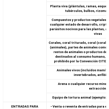
Planta viva (plántulas, ramas, esquejes
tubérculos, bulbos, rizomas,
Compuestos y productos vegetales q
cualquier estado de desarrollo, cript
parásitos nocivos para las plantas, 
vivas
Corales, coral triturado, coral (corale
(animales), partes de animales como ma
restos de animales o productos der
destinados al consumo humano, c
prohibido por la Convención CITES y
Animales vivos (incluidos mamífer
invertebrados, anfibios
Arena o cualquier recurso minera
extracción.
Equipo de tortura animal (ejemplo: 
ENTRADAS PARA
• Venta o reventa de entradas para es