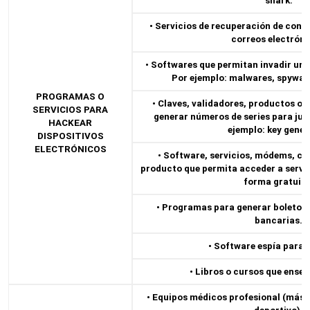
shark.
• Servicios de recuperación de cont
correos electróni
• Softwares que permitan invadir un d
Por ejemplo: malwares, spyware
PROGRAMAS O
• Claves, validadores, productos o 
SERVICIOS PARA
generar números de series para ju
HACKEAR
ejemplo: key gener
DISPOSITIVOS
ELECTRÓNICOS
• Software, servicios, módems, cab
producto que permita acceder a servic
forma gratuita
• Programas para generar boletos 
bancarias.
• Software espía para c
• Libros o cursos que enseñ
• Equipos médicos profesional (más 