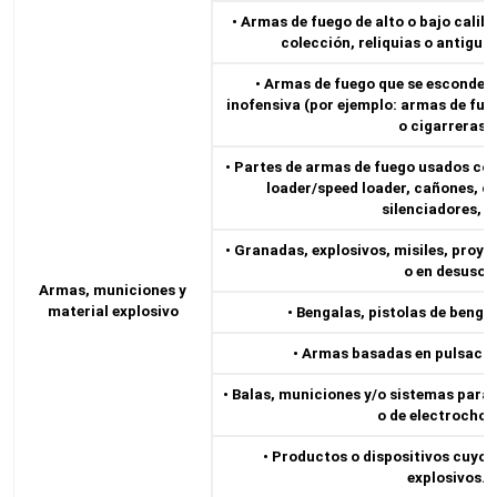
• Armas de fuego de alto o bajo calib
colección, reliquias o antiguas
• Armas de fuego que se esconden
inofensiva (por ejemplo: armas de fue
o cigarreras).
• Partes de armas de fuego usados con 
loader/speed loader, cañones, co
silenciadores, e
• Granadas, explosivos, misiles, proyec
o en desuso.
Armas, municiones y
material explosivo
• Bengalas, pistolas de bengal
• Armas basadas en pulsacio
• Balas, municiones y/o sistemas para
o de electrochoq
• Productos o dispositivos cuyo f
explosivos.