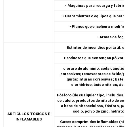
• Máquinas para recarga y fabric
• Herramientas o equipos que perm
• Planos que enseñen a modific
• Armas de fogu
Extintor de incendios portátil; ex
Productos que contengan pólvora o
cloruro de aluminio; soda cáustica;
corrosivos; removedores de óxido/pr
quitapinturas corrosivas ; baterí
clorhídrico; ácido nítrico; ácid
Fósforo (de cualquier tipo, incluidos l
de calcio, productos de nitrato de cel
a base de nitrocelulosa, fósforo, pot
sodio, polvo de zinc, hidrato d
ARTÍCULOS TÓXICOS E
INFLAMABLES
Gases comprimidos inflamables (hid